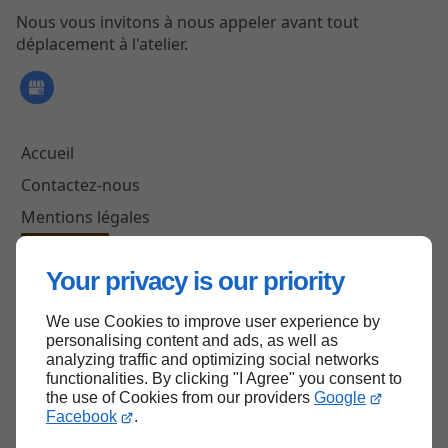
Nous vous invitons à nous appeler avant tout
déplacement à l'atelier.
Accueil
Contactez-nous
Mentions légales
Plan du site
Your privacy is our priority
We use Cookies to improve user experience by
Haut de page
personalising content and ads, as well as
analyzing traffic and optimizing social networks
functionalities. By clicking "I Agree" you consent to
the use of Cookies from our providers
Google
Facebook
.