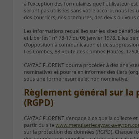
à l'exception des formulaires que l'utilisateur est
seront pas utilisées sans votre accord, nous les
des courriers, des brochures, des devis ou vous 
Les informations recueillies sur les sites bénéfici
et Libertés" n° 78-17 du 06 janvier 1978. Elles béné
d'opposition à communication et de suppressio
Les Combes, 88 Route des Combes Hautes, 12500
CAYZAC FLORENT pourra procéder à des analyses s
nominatives et pourra en informer des tiers (or
sous une forme résumée et non nominative.
Règlement général sur la 
(RGPD)
CAYZAC FLORENT s'engage à ce que la collecte et 
partir du site
www.menuiseriecayzac-aveyron.c
sur la protection des données (RGPD). Chaque form
des données personnelles au strict nécessaire (