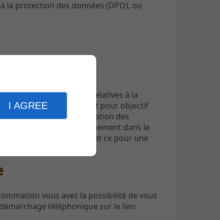
 la protection des données (DPO), ou
ions (non personnelles) relatives à la
I AGREE
kies déposés par Linkeo ont pour objectif
isiteurs ainsi que l’optimisation des
x-ci ne seront utilisés uniquement dans le
eriecayzac-aveyron.com
, et ce pour une
e
sommation vous avez la possibilité de vous
u démarchage téléphonique sur le lien